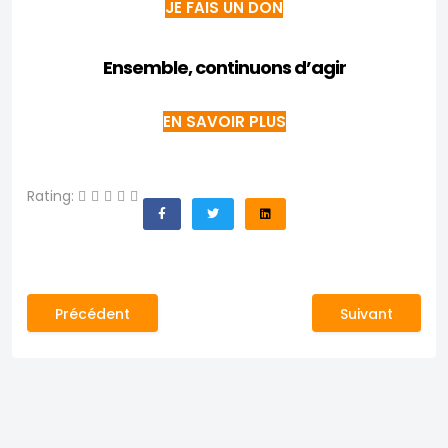
JE FAIS UN DON
Ensemble, continuons d’agir
EN SAVOIR PLUS
Rating:
Article précédent : Aide humanitaire et développeme
Article suivant
Précédent
Suivant