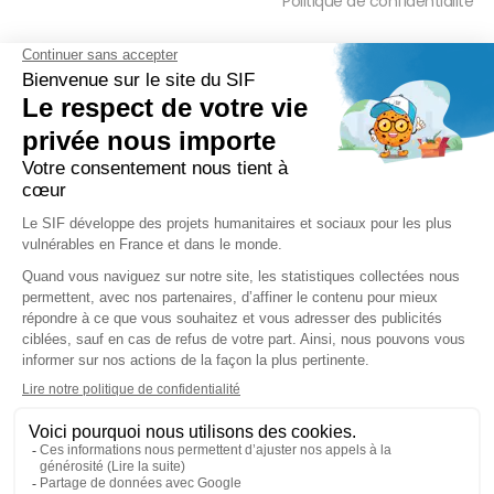
Politique de confidentialité
FAQ
PRESSE ET PARTENAIRE
Réduction Fiscale
Contact Presse
Ramadan 2026
Communiqués de Presse
Zakât Al Maal
Actualités Presse
Intérêts Bancaires
Sponsoring et Mécénat
Parrainage Individuel
Waqf
Réseaux sociaux