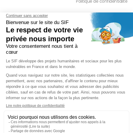
Politique de confidentialité
FAQ
PRESSE ET PARTENAIRE
Réduction Fiscale
Contact Presse
Ramadan 2026
Communiqués de Presse
Zakât Al Maal
Actualités Presse
Intérêts Bancaires
Sponsoring et Mécénat
Parrainage Individuel
Waqf
Réseaux sociaux