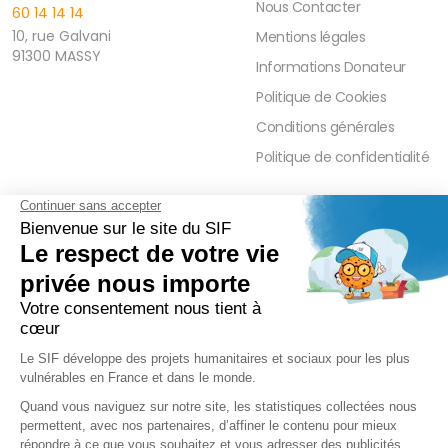
Nous Contacter
60 14 14 14
10, rue Galvani
Mentions légales
91300 MASSY
Informations Donateur
Politique de Cookies
Conditions générales
Politique de confidentialité
FAQ
PRESSE ET PARTENAIRE
Réduction Fiscale
Contact Presse
Ramadan 2026
Communiqués de Presse
Zakât Al Maal
Actualités Presse
Intérêts Bancaires
Sponsoring et Mécénat
Parrainage Individuel
Waqf