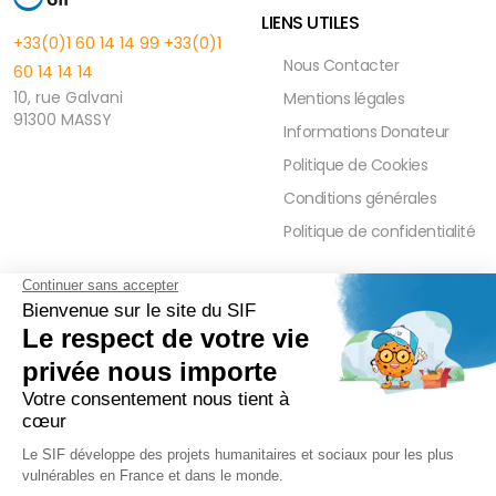
LIENS UTILES
+33(0)1 60 14 14 99
+33(0)1
Nous Contacter
60 14 14 14
10, rue Galvani
Mentions légales
91300 MASSY
Informations Donateur
Politique de Cookies
Conditions générales
Politique de confidentialité
FAQ
PRESSE ET PARTENAIRE
Réduction Fiscale
Contact Presse
Ramadan 2026
Communiqués de Presse
Zakât Al Maal
Actualités Presse
Intérêts Bancaires
Sponsoring et Mécénat
Parrainage Individuel