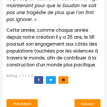
maintenant pour que le Soudan ne soit
pas une tragédie de plus que l’on finit
par ignorer. »
Cette année, comme chaque année
depuis notre création il y a 35 ans, le SIF
poursuit son engagement aux côtés des
populations touchées par les violences à
travers le monde, afin de contribuer à la
construction d’un monde plus pacifique.
Rating:
Article précédent : L’Observatoire de la Coalition Édu
Article suivant
Précédent
Suivant