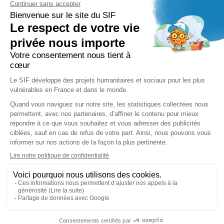
FAQ
PRESSE ET PARTENAIRE
Réduction Fiscale
Contact Presse
Ramadan 2026
Communiqués de Presse
Zakât Al Maal
Actualités Presse
Intérêts Bancaires
Sponsoring et Mécénat
Parrainage Individuel
Waqf
Réseaux sociaux
Copyright © Secours Islamique France - SIF