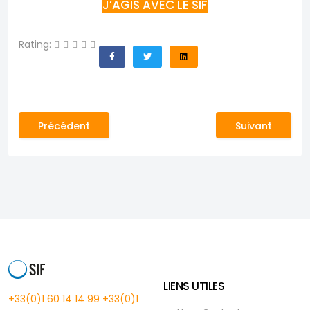
J’AGIS AVEC LE SIF
Rating:
Article précédent : Maroc : Du soutien psychosocial 
Article suivan
Précédent
Suivant
LIENS UTILES
+33(0)1 60 14 14 99
+33(0)1