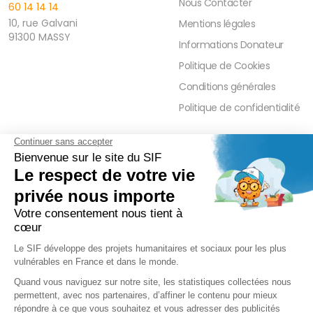
Nous Contacter
60 14 14 14
10, rue Galvani
Mentions légales
91300 MASSY
Informations Donateur
Politique de Cookies
Conditions générales
Politique de confidentialité
FAQ
PRESSE ET PARTENAIRE
Réduction Fiscale
Contact Presse
Ramadan 2026
Communiqués de Presse
Zakât Al Maal
Actualités Presse
Intérêts Bancaires
Sponsoring et Mécénat
Parrainage Individuel
Waqf
Réseaux sociaux