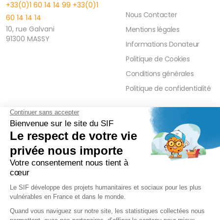
+33(0)1 60 14 14 99
+33(0)1
Nous Contacter
60 14 14 14
10, rue Galvani
Mentions légales
91300 MASSY
Informations Donateur
Politique de Cookies
Conditions générales
Politique de confidentialité
FAQ
PRESSE ET PARTENAIRE
Réduction Fiscale
Contact Presse
Ramadan 2026
Communiqués de Presse
Zakât Al Maal
Actualités Presse
Intérêts Bancaires
Sponsoring et Mécénat
Parrainage Individuel
Waqf