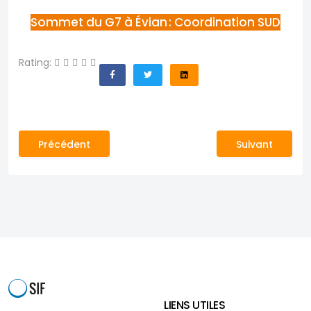
Sommet du G7 à Évian : Coordination SUD
Rating:
Article précédent : Le fil de Notre Avenir
Article suivan
Précédent
Suivant
LIENS UTILES